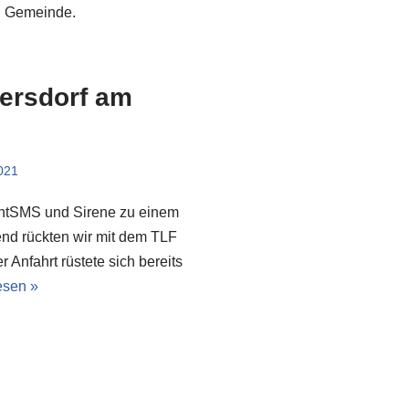
on Gemeinde.
sersdorf am
021
chtSMS und Sirene zu einem
end rückten wir mit dem TLF
Anfahrt rüstete sich bereits
esen »