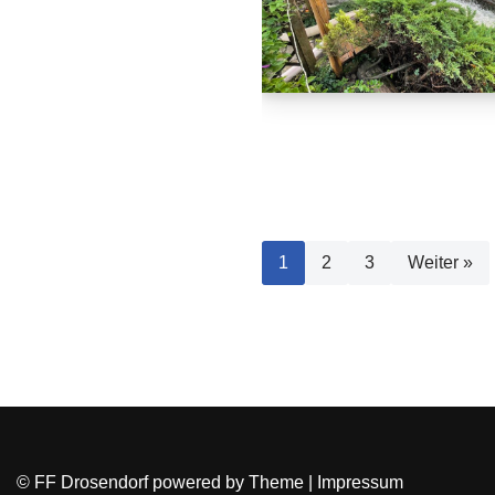
1
2
3
Weiter »
© FF Drosendorf powered by
Theme
|
Impressum